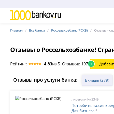
Главная
Все банки
Россельхозбанк (РСХБ)
Отзывы - cт
Отзывы о Россельхозбанке! Стра
Рейтинг:
4.83
из 5 Отзывов: 1971
+
Добави
Отзывы про услуги банка:
Вклады (279)
лицензия № 3349
Потребительские кре
8
Для бизнеса