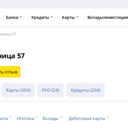
Банки
Кредиты
Карты
Вклады/инвестици
раница 57
ница 57
ть отзыв
Карты (304)
РКО (24)
Кредиты (264)
3
3
11
1
диты
Ипотека
Вклады
Дебетовые карты