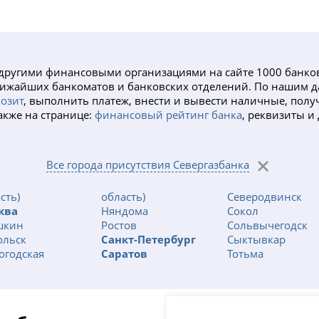
с другими финансовыми организациями на сайте 1000 банко
 ближайших банкоматов и банковских отделений. По нашим 
озит
, выполнить платеж, внести и вывести наличные, получ
Также на странице:
финансовый рейтинг банка
, реквизиты и
Все города присутствия Севергазбанка
сть)
область)
Северодвинск
ква
Няндома
Сокол
кин
Ростов
Сольвычегодск
ольск
Санкт-Петербург
Сыктывкар
огодская
Саратов
Тотьма