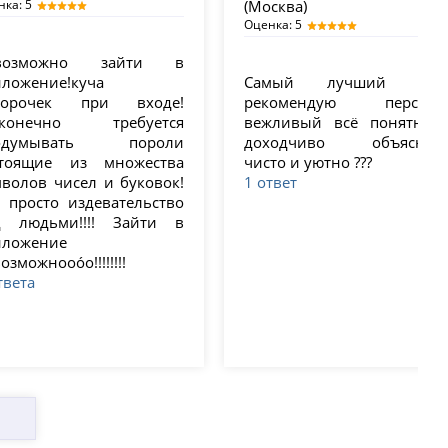
нка: 5
(Москва)
Оценка: 5
возможно зайти в
иложение!куча
Самый лучший бан
морочек при входе!
рекомендую персона
сконечно требуется
вежливый всё понятно 
одумывать пороли
доходчиво объяснил
стоящие из множества
чисто и уютно ???
волов чисел и буковок!
1 ответ
 просто издевательство
д людьми!!!! Зайти в
иложение
озможнооо́о!!!!!!!!
твета