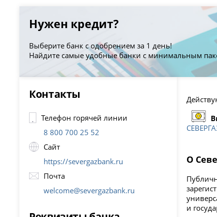
Нужен кредит?
Выберите банк с одобрением за 1 день!
Найдите самые удобные банки с минимальным пак
Контакты
Действую
Телефон горячей линии
В
СЕВЕРГ
8 800 700 25 52
Сайт
О Сев
https://severgazbank.ru
Почта
Публичн
зарегис
welcome@severgazbank.ru
универс
и госуд
Реквизиты банка