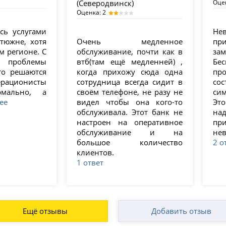
(Северодвинск)
Оце
Оценка: 2
сь услугами
Не
тюжне, хотя
Очень медленное
пр
м регионе. С
обслуживание, почти как в
за
 проблемы
втб(там ещё медленней) ,
Бе
то решаются
когда прихожу сюда одна
пр
рационисты
сотрудница всегда сидит в
со
рмально, а
своём телефоне, не разу не
сим
ее
видел чтобы она кого-то
Это
обслуживала. Этот банк не
на
настроен на оперативное
пр
обслуживание и на
нев
большое количество
2 о
клиентов.
1 ответ
Ещё отзывы
Добавить отзыв