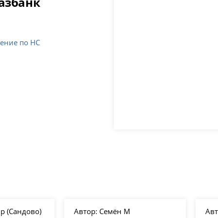
газбанк
жение по НС
 (Сандово)
Автор:
Семён М
Авт