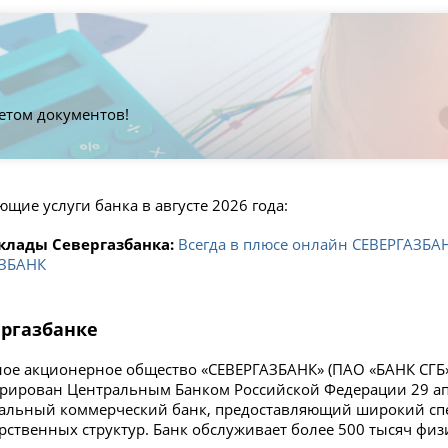
етом документов!
щие услуги банка в августе 2026 года:
клады Севергазбанка:
Всегда в плюсе онлайн СЕВЕРГАЗБА
АЗБАНК
ергазбанке
ое акционерное общество «СЕВЕРГАЗБАНК» (ПАО «БАНК СГБ»)
трирован Центральным Банком Российской Федерации 29 ап
альный коммерческий банк, предоставляющий широкий спек
арственных структур. Банк обслуживает более 500 тысяч фи