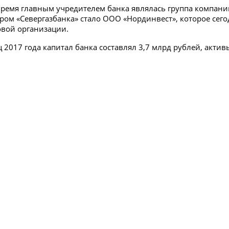
время главным учредителем банка являлась группа компани
ром «Севергазбанка» стало ООО «Нординвест», которое сего
вой организации.
 2017 года капитал банка составлял 3,7 млрд рублей, акти