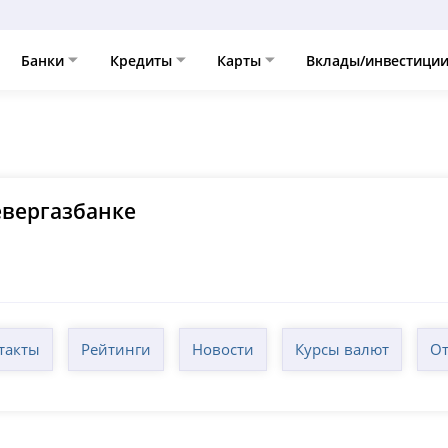
Банки
Кредиты
Карты
Вклады/инвестици
вергазбанке
такты
Рейтинги
Новости
Курсы валют
От