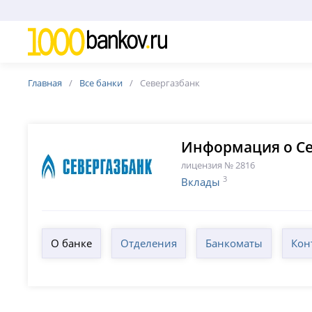
Главная
Все банки
Севергазбанк
Информация о Се
лицензия № 2816
3
Вклады
О банке
Отделения
Банкоматы
Кон