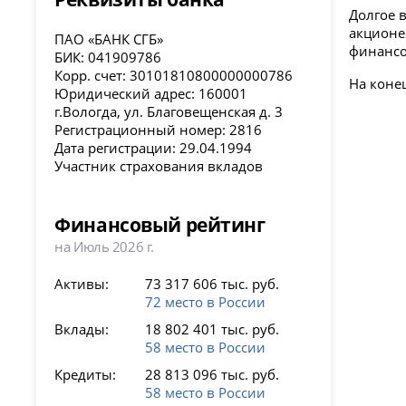
Долгое 
акционе
ПАО «БАНК СГБ»
финансо
БИК: 041909786
Корр. счет: 30101810800000000786
На конец
Юридический адрес: 160001
г.Вологда, ул. Благовещенская д. 3
Регистрационный номер: 2816
Дата регистрации: 29.04.1994
Участник страхования вкладов
Финансовый рейтинг
на Июль 2026 г.
Активы:
73 317 606 тыс. руб.
72 место в России
Вклады:
18 802 401 тыс. руб.
58 место в России
Кредиты:
28 813 096 тыс. руб.
58 место в России