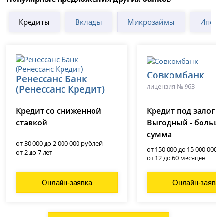
Кредиты
Вклады
Микрозаймы
Ипот
Совкомбанк
Ренессанс Банк
лицензия № 963
(Ренессанс Кредит)
лицензия № 3354
Кредит со сниженной
Кредит под залог
ставкой
Выгодный - боль
сумма
от 30 000 до 2 000 000 рублей
от 150 000 до 15 000 00
от 2 до 7 лет
от 12 до 60 месяцев
Онлайн-заявка
Онлайн-заяв