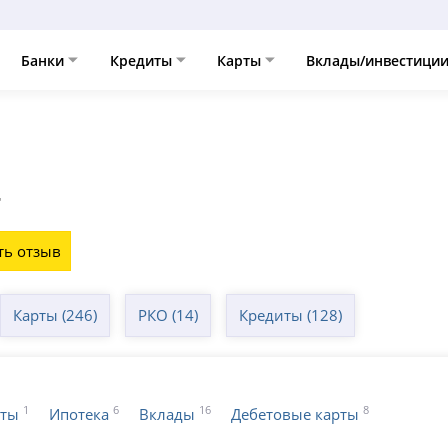
Банки
Кредиты
Карты
Вклады/инвестици
4
ть отзыв
Карты (246)
РКО (14)
Кредиты (128)
1
6
16
8
иты
Ипотека
Вклады
Дебетовые карты